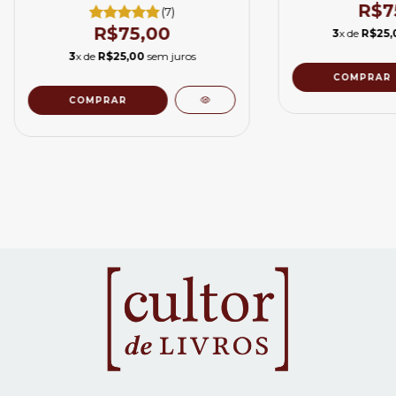
R$7
(7)
R$75,00
3
x de
R$25,
3
x de
R$25,00
sem juros