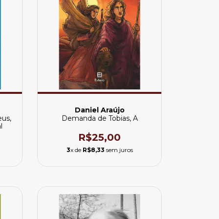
Daniel Araújo
eus,
Demanda de Tobias, A
l
R$25,00
3
x de
R$8,33
sem juros