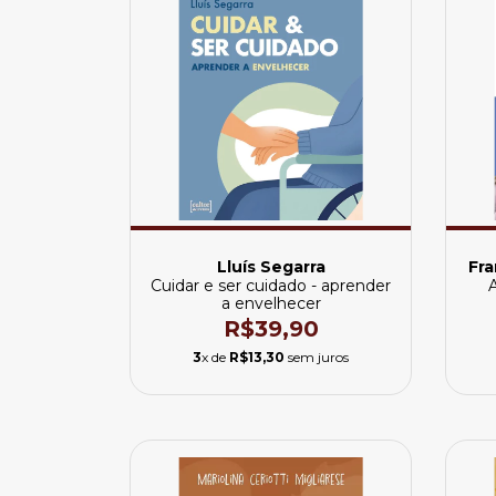
Lluís Segarra
Fra
Cuidar e ser cuidado - aprender
a envelhecer
R$39,90
3
x de
R$13,30
sem juros