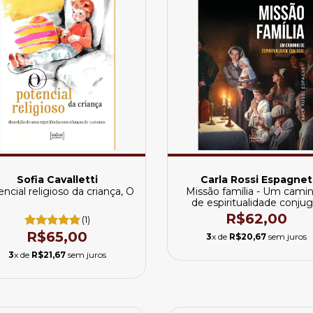
Sofia Cavalletti
Carla Rossi Espagnet
ncial religioso da criança, O
Missão família - Um cami
de espiritualidade conjug
R$62,00
(1)
R$65,00
3
x de
R$20,67
sem juros
3
x de
R$21,67
sem juros