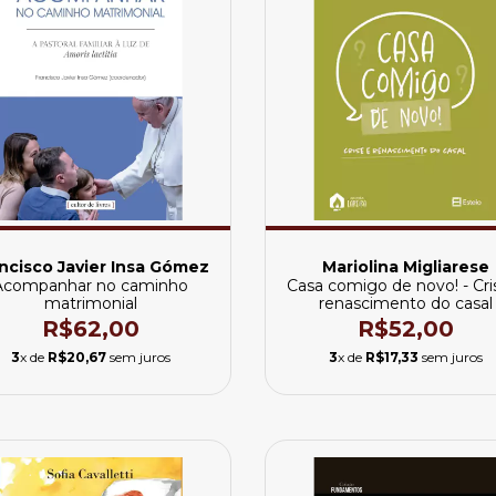
ncisco Javier Insa Gómez
Mariolina Migliarese
Acompanhar no caminho
Casa comigo de novo! - Cri
matrimonial
renascimento do casal
R$62,00
R$52,00
3
x de
R$20,67
sem juros
3
x de
R$17,33
sem juros