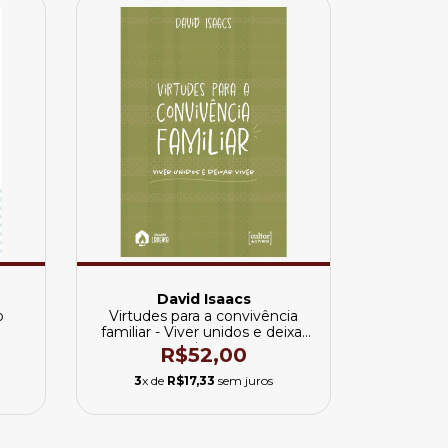
David Isaacs
o
Virtudes para a convivência
familiar - Viver unidos e deixar
viver
R$52,00
3
x de
R$17,33
sem juros