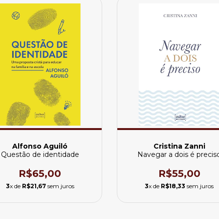
Alfonso Aguiló
Cristina Zanni
Questão de identidade
Navegar a dois é precis
R$65,00
R$55,00
3
x de
R$21,67
sem juros
3
x de
R$18,33
sem juros