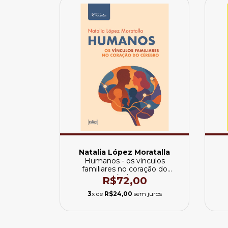
Natalia López Moratalla
Humanos - os vínculos
familiares no coração do
cérebro
R$72,00
3
x de
R$24,00
sem juros