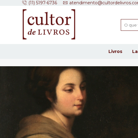
(11) 5197-6736
atendimento@cultordelivros.co
Livros
L