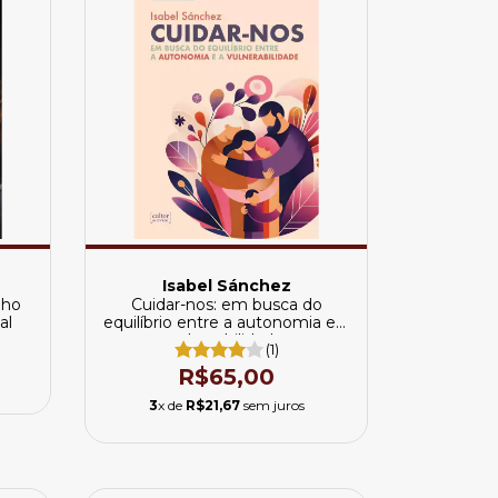
Isabel Sánchez
nho
Cuidar-nos: em busca do
al
equilíbrio entre a autonomia e a
vulnerabilidade
(1)
R$65,00
3
x de
R$21,67
sem juros