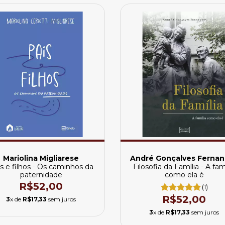
Mariolina Migliarese
André Gonçalves Ferna
s e filhos - Os caminhos da
Filosofia da Família - A fam
paternidade
como ela é
R$52,00
(1)
R$52,00
3
x de
R$17,33
sem juros
3
x de
R$17,33
sem juros