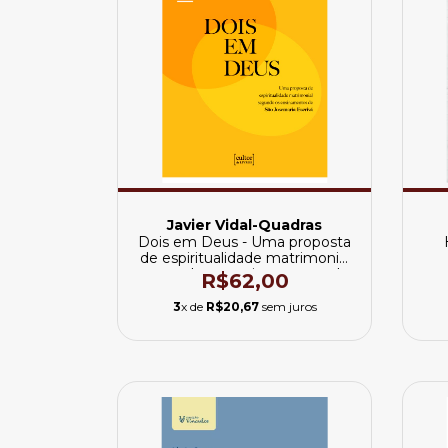
Javier Vidal-Quadras
Dois em Deus - Uma proposta
de espiritualidade matrimonial
segundo os ensinamentos de
R$62,00
São Josemaria Escrivá
3
x de
R$20,67
sem juros