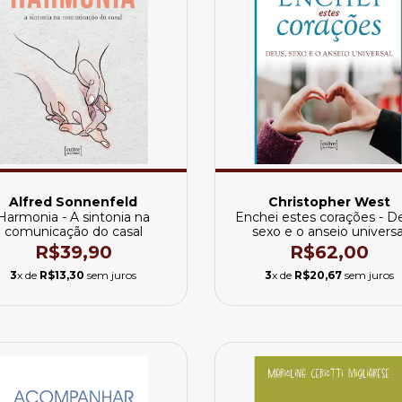
Alfred Sonnenfeld
Christopher West
Harmonia - A sintonia na
Enchei estes corações - D
comunicação do casal
sexo e o anseio universa
R$39,90
R$62,00
3
x de
R$13,30
sem juros
3
x de
R$20,67
sem juros