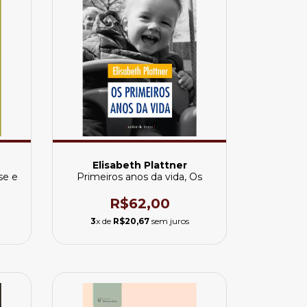
Elisabeth Plattner
se e
Primeiros anos da vida, Os
R$62,00
3
x de
R$20,67
sem juros