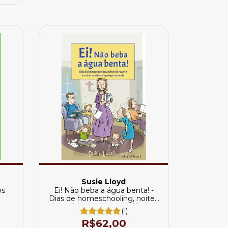
Susie Lloyd
os
Ei! Não beba a água benta! -
Dias de homeschooling, noites
de rosário e outras ocasiões de
(1)
perigo iminente
R$62,00