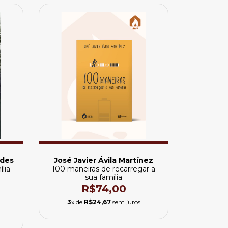
ndes
José Javier Ávila Martínez
ília
100 maneiras de recarregar a
sua família
R$74,00
3
x de
R$24,67
sem juros