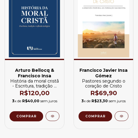
Arturo Bellocq &
Francisco Javier Insa
Francisco Insa
Gómez
História da moral cristã
Pastores segundo o
- Escritura, tradição e
coração de Cristo
reflexão teológica
R$120,00
R$69,90
3
x de
R$40,00
sem juros
3
x de
R$23,30
sem juros