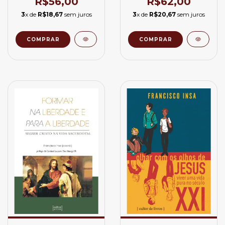
R$56,00
R$62,00
Sacerdócio
3
x de
R$18,67
sem juros
3
x de
R$20,67
sem juros