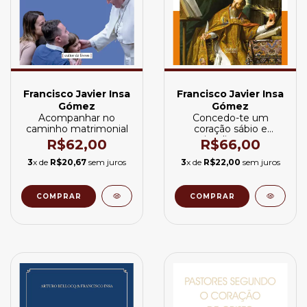
Francisco Javier Insa
Francisco Javier Insa
Gómez
Gómez
Acompanhar no
Concedo-te um
caminho matrimonial
coração sábio e
inteligente
R$62,00
R$66,00
3
x de
R$20,67
sem juros
3
x de
R$22,00
sem juros