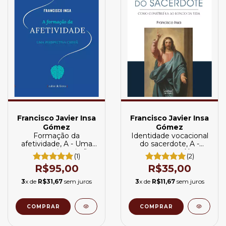
Francisco Javier Insa
Francisco Javier Insa
Gómez
Gómez
Formação da
Identidade vocacional
afetividade, A - Uma
do sacerdote, A -
perspectiva cristã
como construí-la ao
(1)
(2)
longo da vida
R$95,00
R$35,00
3
x de
R$31,67
sem juros
3
x de
R$11,67
sem juros