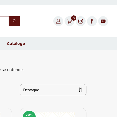
0
Catálogo
e se entende.
20
%