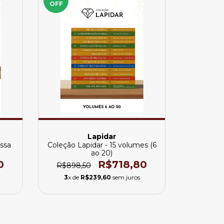
OFF
Lapidar
ssa
Coleção Lapidar - 15 volumes (6
ao 20)
0
R$718,80
R$898,50
3
x de
R$239,60
sem juros