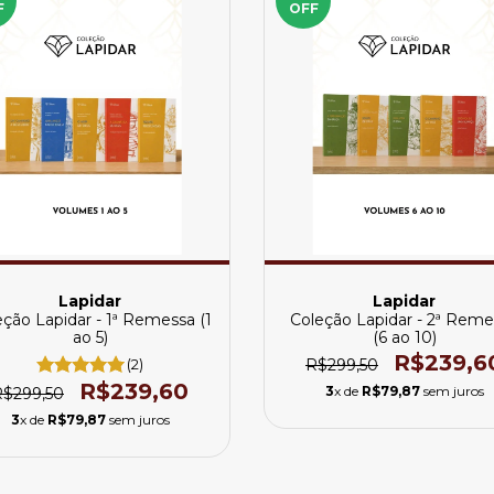
F
OFF
Lapidar
Lapidar
ção Lapidar - 1ª Remessa (1
Coleção Lapidar - 2ª Reme
ao 5)
(6 ao 10)
R$239,6
(2)
R$299,50
R$239,60
3
x de
R$79,87
sem juros
R$299,50
3
x de
R$79,87
sem juros