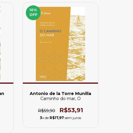
10
%
OFF
an
Antonio de la Torre Munilla
Caminho do mar, O
R$53,91
R$59,90
3
x de
R$17,97
sem juros