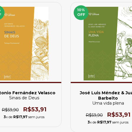
%
10
%
F
OFF
tonio Fernández Velasco
José Luis Méndez & Ju
Sinais de Deus
Barbeito
Uma vida plena
R$53,91
R$59,90
R$53,91
R$59,90
3
x de
R$17,97
sem juros
3
x de
R$17,97
sem juros