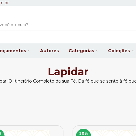
m.br
ançamentos
Autores
Categorias
Coleções
Lapidar
dar: O Itinerário Completo da sua Fé. Da fé que se sente à fé qu
%
20
%