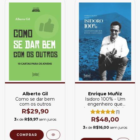
Alberto Gil
Enrique Muñiz
Como se dar bem
Isidoro 100% - Um
com os outros
engenheiro que
buscou a santidade
R$29,90
(1)
R$48,00
3
x de
R$9,97
sem juros
3
x de
R$16,00
sem juros