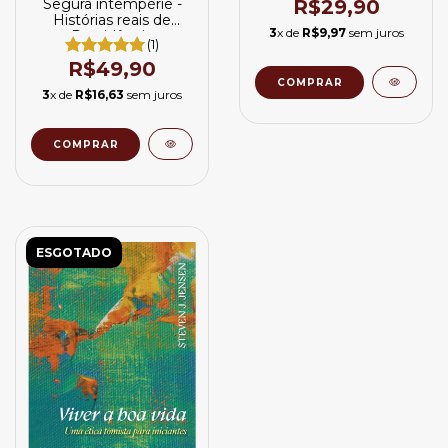
Segura intempérie -
R$29,90
Histórias reais de
3
x de
R$9,97
sem juros
Providência
(1)
R$49,90
3
x de
R$16,63
sem juros
ESGOTADO