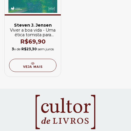
Steven J. Jensen
Viver a boa vida - Uma
ética tomista para
iniciantes
R$69,90
3
x de
R$23,30
sem juros
VEJA MAIS