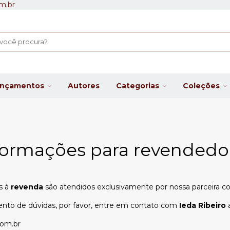
m.br
ançamentos
Autores
Categorias
Coleções
formações para revendedo
s à
revenda
são atendidos exclusivamente por nossa parceira co
ento de dúvidas, por favor, entre em contato com
Ieda Ribeiro
a
com.br