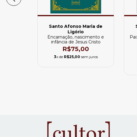
aria de
Santo Afonso Maria de
Ligório
íssimo
Encarnação, nascimento e
Pai
o
infância de Jesus Cristo
0
R$75,00
 juros
3
x de
R$25,00
sem juros