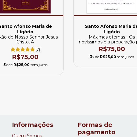
Santo Afonso Maria de
Santo Afonso Maria d
Ligório
Ligório
xão de Nosso Senhor Jesus
Máximas eternas - Os
Cristo, A
novíssimos e a preparação 
morte
R$75,00
(7)
R$75,00
3
x de
R$25,00
sem juros
3
x de
R$25,00
sem juros
Informações
Formas de
pagamento
Quem Somos