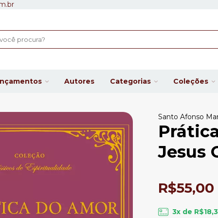
m.br
ançamentos
Autores
Categorias
Coleções
Santo Afonso Mari
Prátic
Jesus C
R$55,00
3
x de
R$18,