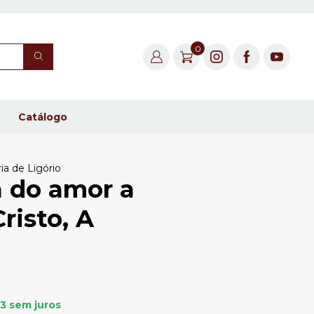
0
Catálogo
a de Ligório
a do amor a
risto, A
33
sem juros