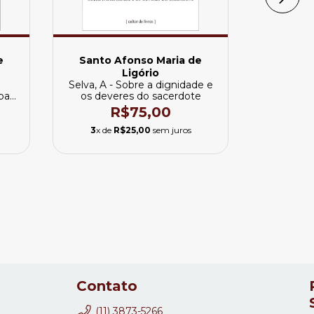
e
Santo Afonso Maria de
Santo 
Ligório
Selva, A - Sobre a dignidade e
Visit
para
os deveres do sacerdote
R$75,00
3
x de
R$25,00
sem juros
3
x de
Contato
(11) 3873-5266