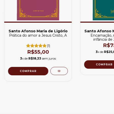
Santo Afonso Maria de Ligório
Santo Afonso M
Prática do amor a Jesus Cristo, A
Encarnação, 
infância de 
R$7
(1)
R$55,00
3
x de
R$25,
3
x de
R$18,33
sem juros