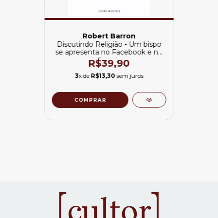
Robert Barron
Discutindo Religião - Um bispo
se apresenta no Facebook e no
Google
R$39,90
3
x de
R$13,30
sem juros