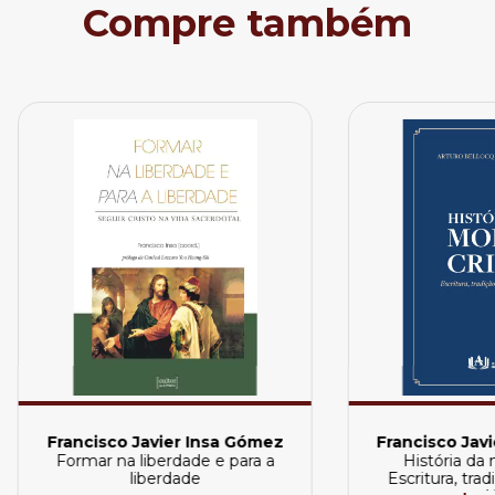
Compre também
Francisco Javier Insa Gómez
Francisco Jav
Formar na liberdade e para a
História da m
liberdade
Escritura, trad