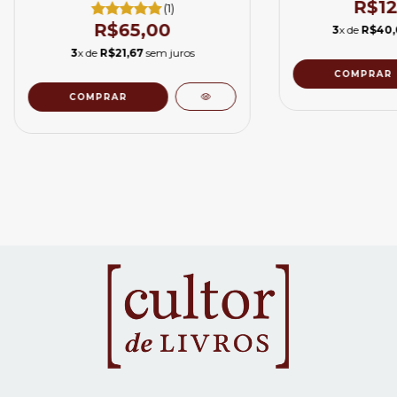
teol
R$12
(1)
R$65,00
3
x de
R$40,
3
x de
R$21,67
sem juros