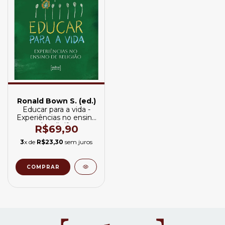
Ronald Bown S. (ed.)
Educar para a vida -
Experiências no ensino
de religião
R$69,90
3
x de
R$23,30
sem juros