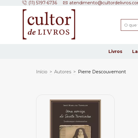
(11) 5197-6736
atendimento@cultordelivros.co
Livros
L
Início
>
Autores
>
Pierre Descouvemont