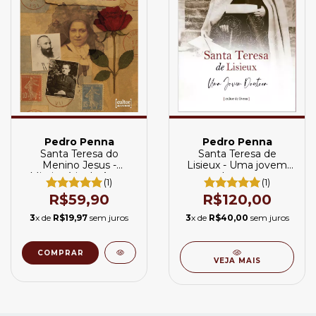
Pedro Penna
Pedro Penna
Santa Teresa do
Santa Teresa de
Menino Jesus -
Lisieux - Uma jovem
Missionária do Amor
doutora
(1)
(1)
Misericordioso
R$59,90
R$120,00
3
x de
R$19,97
sem juros
3
x de
R$40,00
sem juros
VEJA MAIS