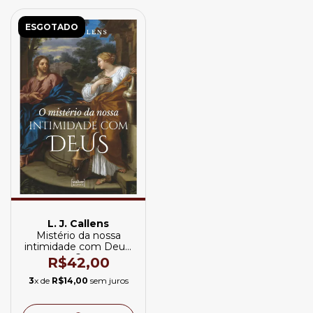
ESGOTADO
L. J. Callens
Mistério da nossa
intimidade com Deus,
O
R$42,00
3
x de
R$14,00
sem juros