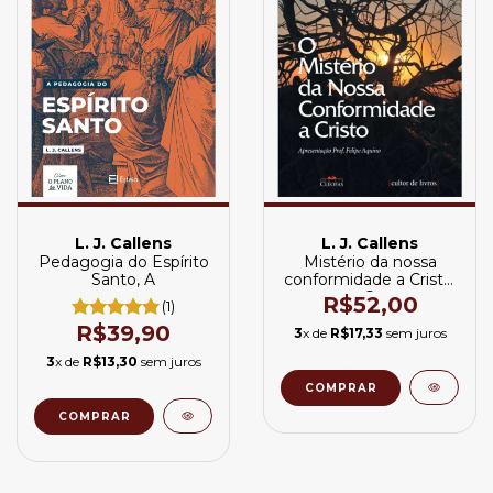
L. J. Callens
L. J. Callens
Pedagogia do Espírito
Mistério da nossa
Santo, A
conformidade a Cristo,
O
R$52,00
(1)
R$39,90
3
x de
R$17,33
sem juros
3
x de
R$13,30
sem juros