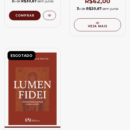
R$62,00
3
x de
R$30,67
sem juros
3
x de
R$20,67
sem juros
VEJA MAIS
ESGOTADO