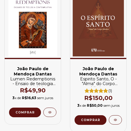
João Paulo de
João Paulo de
Mendoça Dantas
Mendoça Dantas
Lumen Redemptionis
Espirito Santo, O -
- Ensaio de teologia
"Alma" do Corpo
contemplativa
Mistico
R$49,90
(1)
R$150,00
3
x de
R$16,63
sem juros
3
x de
R$50,00
sem juros