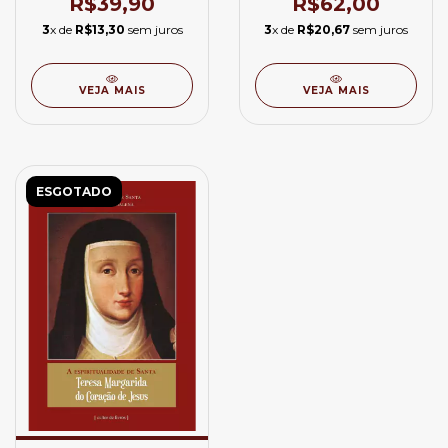
R$39,90
R$62,00
Teresa de Ávila
3
x de
R$13,30
sem juros
3
x de
R$20,67
sem juros
VEJA MAIS
VEJA MAIS
ESGOTADO