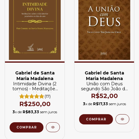
Gabriel de Santa
Gabriel de Santa
Maria Madalena
Maria Madalena
Intimidade Divina (2
União com Deus
tomos) - Meditações
segundo São João da
sobre a vida interior
Cruz, A
R$52,00
(17)
R$250,00
3
x de
R$17,33
sem juros
3
x de
R$83,33
sem juros