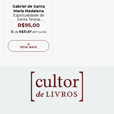
Gabriel de Santa
Maria Madalena
Espiritualidade de
Santa Teresa
Margarida do Coração
R$95,00
de Jesus, A
3
x de
R$31,67
sem juros
VEJA MAIS