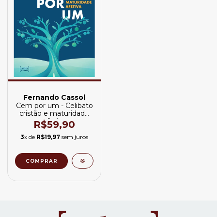
Fernando Cassol
Cem por um - Celibato
cristão e maturidade
afetiva
R$59,90
3
x de
R$19,97
sem juros