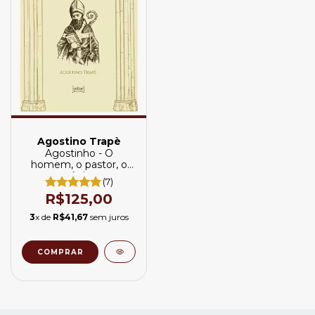
Agostino Trapè
Agostinho - O
homem, o pastor, o
místico
(7)
R$125,00
3
x de
R$41,67
sem juros