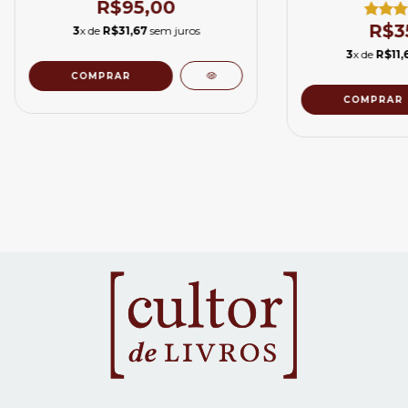
R$95,00
R$3
3
x de
R$31,67
sem juros
3
x de
R$11,