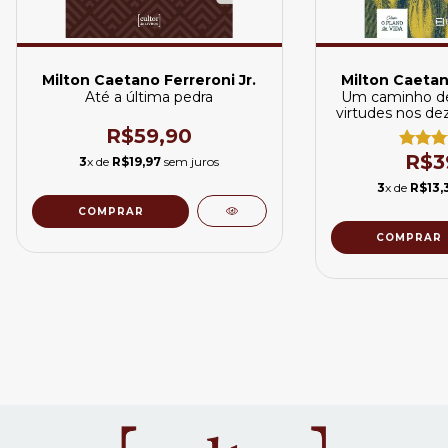
Milton Caetano Ferreroni Jr.
Milton Caetano
Até a última pedra
Um caminho de 
virtudes nos d
R$59,90
R$3
3
x de
R$19,97
sem juros
3
x de
R$13,