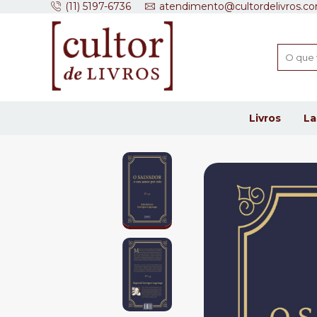
(11) 5197-6736
atendimento@cultordelivros.co
Livros
L