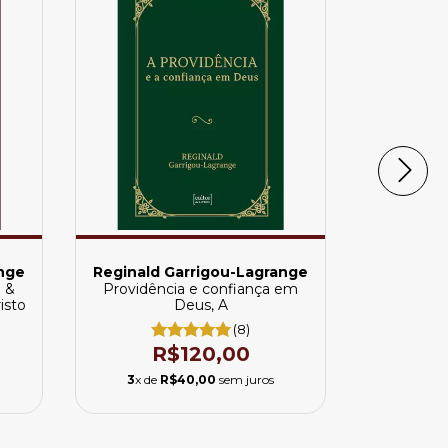
ange
Reginald Garrigou-Lagrange
Reginald
e &
Providência e confiança em
Três idade
isto
Deus, A
(8)
R$120,00
R
3
x de
R$40,00
sem juros
3
x de