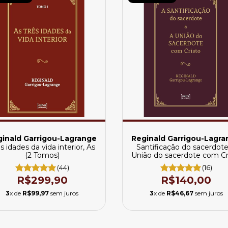
inald Garrigou-Lagrange
Reginald Garrigou-Lagr
s idades da vida interior, As
Santificação do sacerdot
(2 Tomos)
União do sacerdote com Cr
(44)
(16)
R$299,90
R$140,00
3
x de
R$99,97
sem juros
3
x de
R$46,67
sem juros