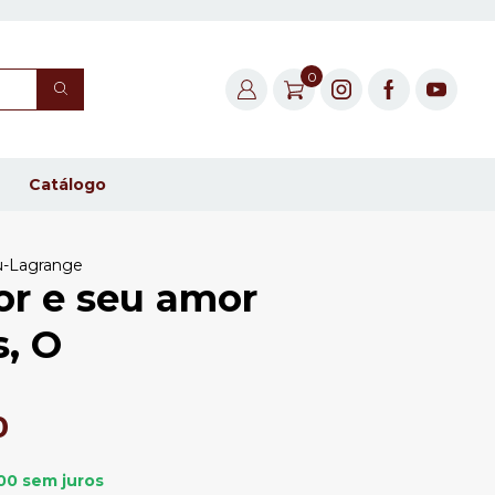
0
Catálogo
u-Lagrange
or e seu amor
s, O
0
00
sem juros