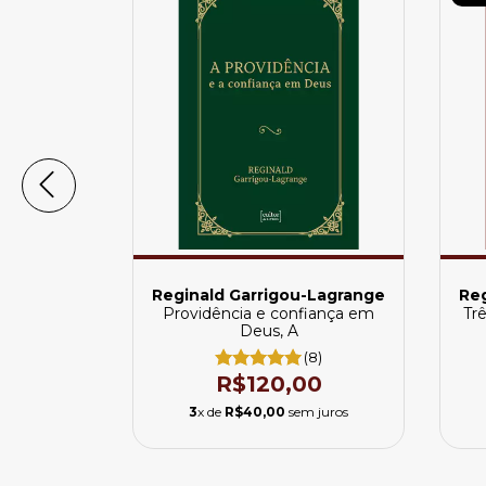
-Lagrange
Reginald Garrigou-Lagrange
Reg
cerdote &
Providência e confiança em
Trê
com Cristo
Deus, A
(16)
(8)
00
R$120,00
 juros
3
x de
R$40,00
sem juros