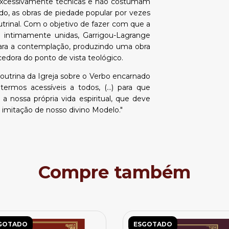
 excessivamente técnicas e não costumam
do, as obras de piedade popular por vezes
rinal. Com o objetivo de fazer com que a
m intimamente unidas, Garrigou-Lagrange
ara a contemplação, produzindo uma obra
cedora do ponto de vista teológico.
doutrina da Igreja sobre o Verbo encarnado
mos acessíveis a todos, (...) para que
a nossa própria vida espiritual, que deve
a imitação de nosso divino Modelo."
Compre também
GOTADO
ESGOTADO