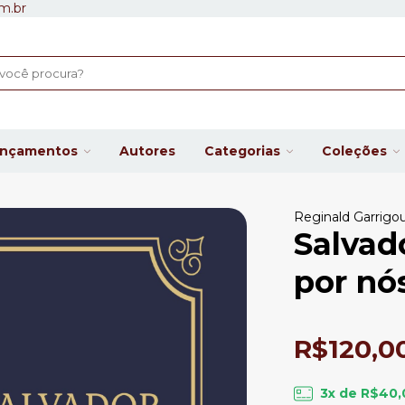
m.br
ançamentos
Autores
Categorias
Coleções
Reginald Garrigo
Salvad
por nó
R$120,0
3
x de
R$40,