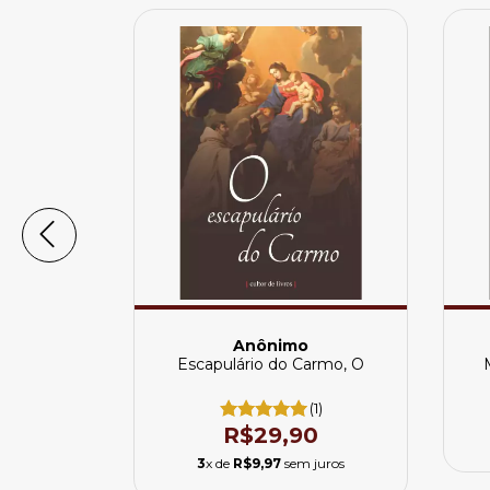
Anônimo
 filho
Escapulário do Carmo, O
(1)
(1)
0
R$29,90
juros
3
x de
R$9,97
sem juros