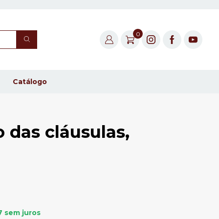
0
Catálogo
o das cláusulas,
7
sem juros