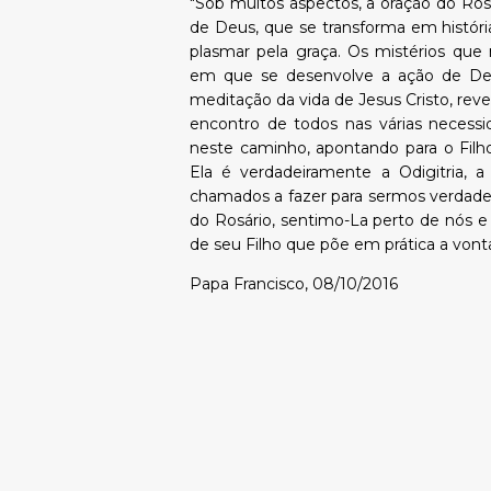
"Sob muitos aspectos, a oração do Rosár
de Deus, que se transforma em históri
plasmar pela graça. Os mistérios que
em que se desenvolve a ação de Deu
meditação da vida de Jesus Cristo, rev
encontro de todos nas várias necess
neste caminho, apontando para o Filho 
Ela é verdadeiramente a Odigitria,
chamados a fazer para sermos verdadei
do Rosário, sentimo-La perto de nós 
de seu Filho que põe em prática a vontad
Papa Francisco, 08/10/2016