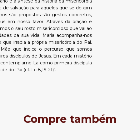
io é a síntese da história da misericórdia
a de salvação para aqueles que se deixam
 nos são propostos são gestos concretos,
s em nosso favor. Através da oração e
emos o seu rosto misericordioso que vai ao
idades da sua vida. Maria acompanha-nos
que irradia a própria misericórdia do Pai.
 a Mãe que indica o percurso que somos
ros discípulos de Jesus. Em cada mistério
e contemplamo-La como primeira discípula
e do Pai (cf. Lc 8,19-21)".
Compre também