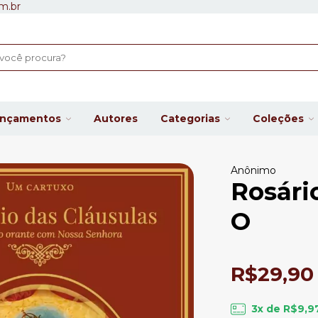
m.br
ançamentos
Autores
Categorias
Coleções
Anônimo
Rosári
O
R$29,90
3
x de
R$9,9