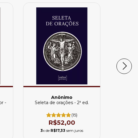
Anônimo
r -
Seleta de orações - 2ª ed.
Crucifixo, 
(15)
R$52,00
3
x de
R$17,33
sem juros
3
x de