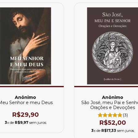
Anônimo
Anônimo
Meu Senhor e meu Deus
São José, meu Pai e Senho
Orações e Devoções
R$29,90
(3)
R$52,00
3
x de
R$9,97
sem juros
3
x de
R$17,33
sem juros