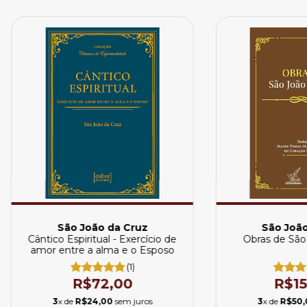
São João da Cruz
São João
Cântico Espiritual - Exercício de
Obras de São
amor entre a alma e o Esposo
(1)
R$72,00
R$15
3
x de
R$24,00
sem juros
3
x de
R$50,