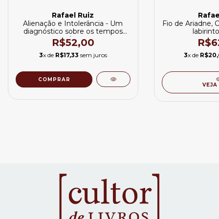
Rafael Ruiz
Rafae
Alienação e Intolerância - Um
Fio de Ariadne, O 
diagnóstico sobre os tempos
labirint
modernos
R$52,00
R$6
3
x de
R$17,33
sem juros
3
x de
R$20,
VEJA