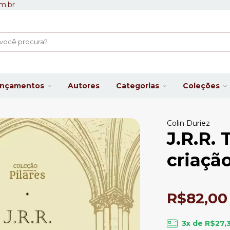
m.br
ançamentos
Autores
Categorias
Coleções
Colin Duriez
J.R.R. 
criaçã
R$82,00
3
x de
R$27,