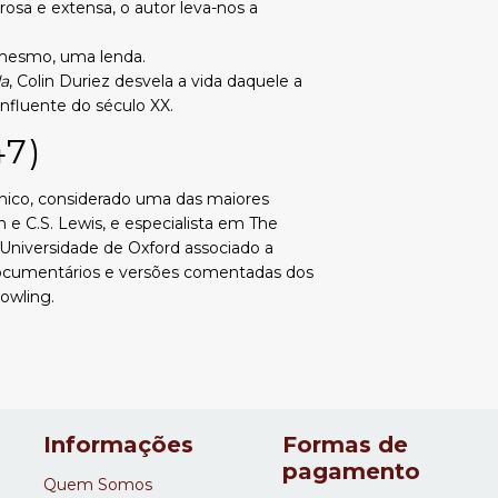
rosa e extensa, o autor leva-nos a
e mesmo, uma lenda.
da
, Colin Duriez desvela a vida daquele a
nfluente do século XX.
47)
tânico, considerado uma das maiores
 e C.S. Lewis, e especialista em The
a Universidade de Oxford associado a
documentários e versões comentadas dos
Rowling.
Informações
Formas de
pagamento
Quem Somos