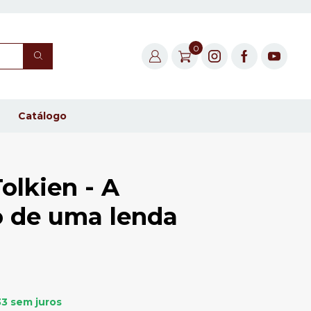
0
Catálogo
Tolkien - A
o de uma lenda
33
sem juros