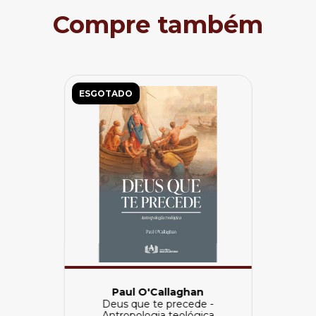
Compre também
ESGOTADO
Paul O'Callaghan
Deus que te precede -
Antropologia teológica