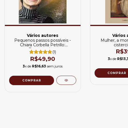
Vários autores
Vários 
Pequenos passos possíveis -
Mulher, a mon
Chiara Corbella Petrillo:
cisterc
Testemunhos
R$3
(1)
R$49,90
3
x de
R$13,
3
x de
R$16,63
sem juros