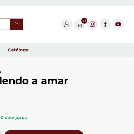
0
Catálogo
n
dendo a amar
00
sem juros