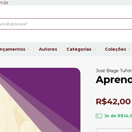
m.br
ançamentos
Autores
Categorias
Coleções
José Brage Tuñó
Apren
R$42,00
3
x de
R$14,