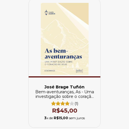
José Brage Tuñón
Bem-aventuranças, As - Uma
investigação sobre o coração
de Jesus
(1)
R$45,00
3
x de
R$15,00
sem juros