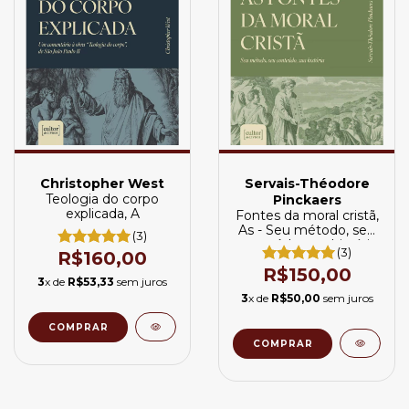
Christopher West
Servais-Théodore
Teologia do corpo
Pinckaers
explicada, A
Fontes da moral cristã,
As - Seu método, seu
(3)
conteúdo, sua história
(3)
R$160,00
R$150,00
3
x de
R$53,33
sem juros
3
x de
R$50,00
sem juros